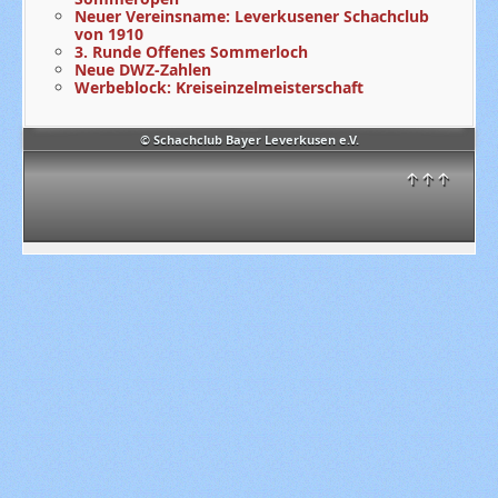
Neuer Vereinsname: Leverkusener Schachclub
von 1910
3. Runde Offenes Sommerloch
Neue DWZ-Zahlen
Werbeblock: Kreiseinzelmeisterschaft
© Schachclub Bayer Leverkusen e.V.
↑↑↑