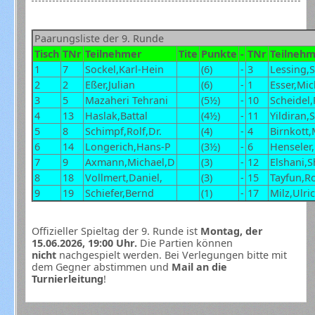
Paarungsliste der 9. Runde
Tisch
TNr
Teilnehmer
Tite
Punkte
-
TNr
Teilneh
1
7
Sockel,Karl-Hein
(6)
-
3
Lessing,S
2
2
Eßer,Julian
(6)
-
1
Esser,Mic
3
5
Mazaheri Tehrani
(5½)
-
10
Scheidel,
4
13
Haslak,Battal
(4½)
-
11
Yildiran,
5
8
Schimpf,Rolf,Dr.
(4)
-
4
Birnkott
6
14
Longerich,Hans-P
(3½)
-
6
Henseler
7
9
Axmann,Michael,D
(3)
-
12
Elshani,S
8
18
Vollmert,Daniel,
(3)
-
15
Tayfun,R
9
19
Schiefer,Bernd
(1)
-
17
Milz,Ulri
Offizieller Spieltag der 9. Runde ist
Montag, der
15.06.2026, 19:00 Uhr.
Die Partien können
nicht
nachgespielt werden. Bei Verlegungen bitte mit
dem Gegner abstimmen und
Mail an die
Turnierleitung
!