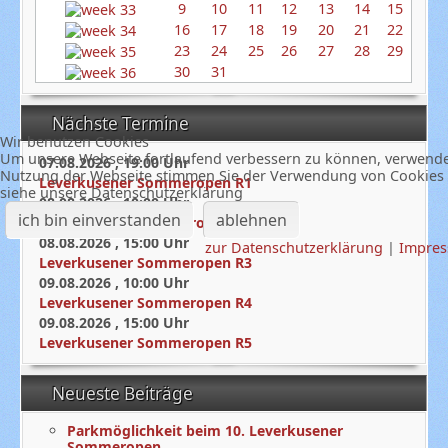
9
10
11
12
13
14
15
16
17
18
19
20
21
22
23
24
25
26
27
28
29
30
31
Nächste Termine
Wir benutzen Cookies
Um unsere Webseite fortlaufend verbessern zu können, verwenden
07.08.2026
,
19:00
Uhr
Nutzung der Webseite stimmen Sie der Verwendung von Cookies z
Leverkusener Sommeropen R1
siehe unsere Datenschutzerklärung
08.08.2026
,
10:00
Uhr
ich bin einverstanden
ablehnen
Leverkusener Sommeropen R2
08.08.2026
,
15:00
Uhr
zur Datenschutzerklärung
|
Impre
Leverkusener Sommeropen R3
09.08.2026
,
10:00
Uhr
Leverkusener Sommeropen R4
09.08.2026
,
15:00
Uhr
Leverkusener Sommeropen R5
Neueste Beiträge
Parkmöglichkeit beim 10. Leverkusener
Sommeropen