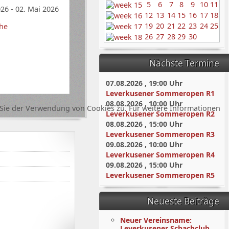
5
6
7
8
9
10
11
026 - 02. Mai 2026
12
13
14
15
16
17
18
19
20
21
22
23
24
25
he
26
27
28
29
30
Nächste Termine
07.08.2026
,
19:00
Uhr
Leverkusener Sommeropen R1
08.08.2026
,
10:00
Uhr
Sie der Verwendung von Cookies zu. Für weitere Informationen
Leverkusener Sommeropen R2
08.08.2026
,
15:00
Uhr
Leverkusener Sommeropen R3
09.08.2026
,
10:00
Uhr
Leverkusener Sommeropen R4
09.08.2026
,
15:00
Uhr
Leverkusener Sommeropen R5
Neueste Beiträge
Neuer Vereinsname:
Leverkusener Schachclub