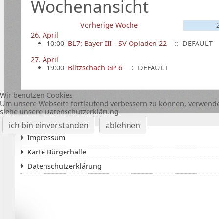
Wochenansicht
Vorherige Woche
26. April
10:00
BL7: Bayer III - SV Opladen 22
:: DEFAULT
27. April
19:00
Blitzschach GP 6
:: DEFAULT
Wir benutzen Cookies
Um unsere Webseite fortlaufend verbessern zu können, verwende
siehe unsere Datenschutzerklärung
ich bin einverstanden
ablehnen
Impressum
Karte Bürgerhalle
Datenschutzerklärung