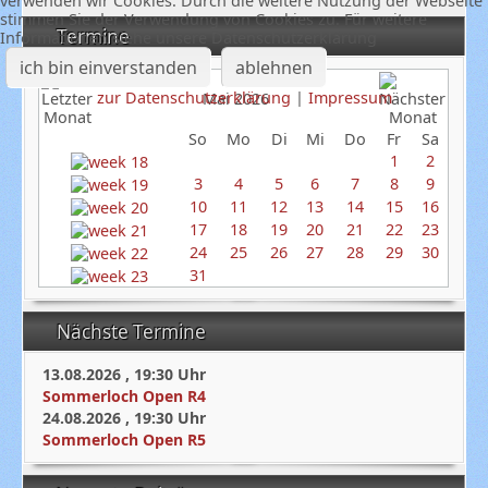
verwenden wir Cookies. Durch die weitere Nutzung der Webseite
stimmen Sie der Verwendung von Cookies zu. Für weitere
Termine
Informationen siehe unsere Datenschutzerklärung
ich bin einverstanden
ablehnen
zur Datenschutzerklärung
|
Impressum
Mai 2026
So
Mo
Di
Mi
Do
Fr
Sa
1
2
3
4
5
6
7
8
9
10
11
12
13
14
15
16
17
18
19
20
21
22
23
24
25
26
27
28
29
30
31
Nächste Termine
13.08.2026
,
19:30
Uhr
Sommerloch Open R4
24.08.2026
,
19:30
Uhr
Sommerloch Open R5