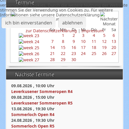
Um unsere Webseite fortlaufend verbessern zu können,
Termine
verwenden wir Cookies. Durch die weitere Nutzung der Webseite
stimmen Sie der Verwendung von Cookies zu. Für weitere
Informationen siehe unsere Datenschutzerklärung
Juni 2026
ich bin einverstanden
ablehnen
So
Mo
Di
Mi
Do
Fr
Sa
zur Datenschutzerklärung
|
Impressum
1
2
3
4
5
6
7
8
9
10
11
12
13
14
15
16
17
18
19
20
21
22
23
24
25
26
27
28
29
30
Nächste Termine
09.08.2026
,
10:00
Uhr
Leverkusener Sommeropen R4
09.08.2026
,
15:00
Uhr
Leverkusener Sommeropen R5
13.08.2026
,
19:30
Uhr
Sommerloch Open R4
24.08.2026
,
19:30
Uhr
Sommerloch Open R5