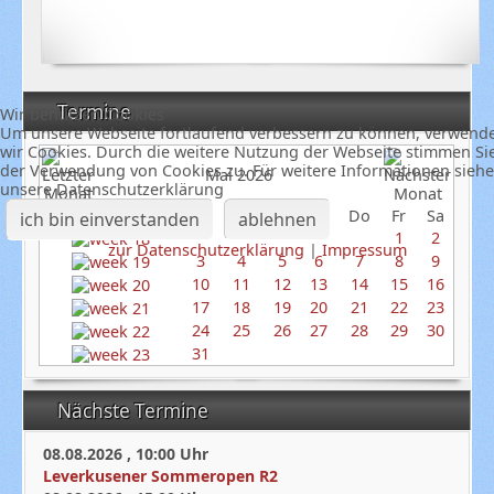
Termine
Wir benutzen Cookies
Um unsere Webseite fortlaufend verbessern zu können, verwend
wir Cookies. Durch die weitere Nutzung der Webseite stimmen Si
der Verwendung von Cookies zu. Für weitere Informationen siehe
Mai 2026
unsere Datenschutzerklärung
So
Mo
Di
Mi
Do
Fr
Sa
ich bin einverstanden
ablehnen
1
2
zur Datenschutzerklärung
|
Impressum
3
4
5
6
7
8
9
10
11
12
13
14
15
16
17
18
19
20
21
22
23
24
25
26
27
28
29
30
31
Nächste Termine
08.08.2026
,
10:00
Uhr
Leverkusener Sommeropen R2