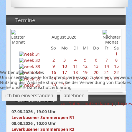
Termine
August 2026
So
Mo
Di
Mi
Do
Fr
Sa
1
2
3
4
5
6
7
8
9
10
11
12
13
14
15
16
17
18
19
20
21
22
Wir benutzen Cookies
Um unsere Webseite fortlaufend verbessern zu können, verwenden
23
24
25
26
27
28
29
Nutzung der Webseite stimmen Sie der Verwendung von Cookies z
30
31
siehe unsere Datenschutzerklärung
ich bin einverstanden
ablehnen
Nächste Termine
zur Datenschutzerklärung
|
Impre
07.08.2026
,
19:00
Uhr
Leverkusener Sommeropen R1
08.08.2026
,
10:00
Uhr
Leverkusener Sommeropen R2