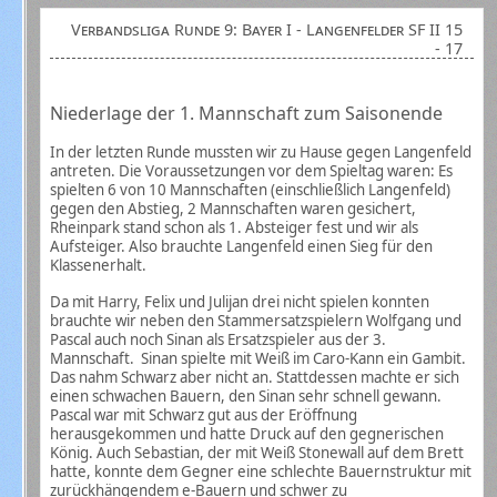
Verbandsliga Runde 9: Bayer I - Langenfelder SF II 15
- 17
Niederlage der 1. Mannschaft zum Saisonende
In der letzten Runde mussten wir zu Hause gegen Langenfeld
antreten. Die Voraussetzungen vor dem Spieltag waren: Es
spielten 6 von 10 Mannschaften (einschließlich Langenfeld)
gegen den Abstieg, 2 Mannschaften waren gesichert,
Rheinpark stand schon als 1. Absteiger fest und wir als
Aufsteiger. Also brauchte Langenfeld einen Sieg für den
Klassenerhalt.
Da mit Harry, Felix und Julijan drei nicht spielen konnten
brauchte wir neben den Stammersatzspielern Wolfgang und
Pascal auch noch Sinan als Ersatzspieler aus der 3.
Mannschaft. Sinan spielte mit Weiß im Caro-Kann ein Gambit.
Das nahm Schwarz aber nicht an. Stattdessen machte er sich
einen schwachen Bauern, den Sinan sehr schnell gewann.
Pascal war mit Schwarz gut aus der Eröffnung
herausgekommen und hatte Druck auf den gegnerischen
König. Auch Sebastian, der ​mit Weiß Stonewall auf dem Brett
hatte, konnte dem Gegner eine schlechte Bauernstruktur mit
zurückhängendem e-Bauern und schwer zu