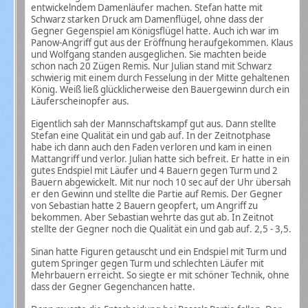
entwickelndem Damenläufer machen. Stefan hatte mit
Schwarz starken Druck am Damenflügel, ohne dass der
Gegner Gegenspiel am Königsflügel hatte. Auch ich war im
Panow-Angriff gut aus der Eröffnung heraufgekommen. Klaus
und Wolfgang standen ausgeglichen. Sie machten beide
schon nach 20 Zügen Remis. Nur Julian stand mit Schwarz
schwierig mit einem durch Fesselung in der Mitte gehaltenen
König. Weiß ließ glücklicherweise den Bauergewinn durch ein
Läuferscheinopfer aus.
Eigentlich sah der Mannschaftskampf gut aus. Dann stellte
Stefan eine Qualität ein und gab auf. In der Zeitnotphase
habe ich dann auch den Faden verloren und kam in einen
Mattangriff und verlor. Julian hatte sich befreit. Er hatte in ein
gutes Endspiel mit Läufer und 4 Bauern gegen Turm und 2
Bauern abgewickelt. Mit nur noch 10 sec auf der Uhr übersah
er den Gewinn und stellte die Partie auf Remis. Der Gegner
von Sebastian hatte 2 Bauern geopfert, um Angriff zu
bekommen. Aber Sebastian wehrte das gut ab. In Zeitnot
stellte der Gegner noch die Qualität ein und gab auf. 2,5 - 3,5.
Sinan hatte Figuren getauscht und ein Endspiel mit Turm und
gutem Springer gegen Turm und schlechten Läufer mit
Mehrbauern erreicht. So siegte er mit schöner Technik, ohne
dass der Gegner Gegenchancen hatte.