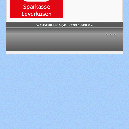
© Schachclub Bayer Leverkusen e.V.
↑↑↑