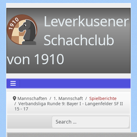
Leverkusener
Schachclub
von 1910
Mannschaften
1. Mannschaft
Spielberichte
Verbandsliga Runde 9: Bayer I - Langenfelder SF II
15 - 17