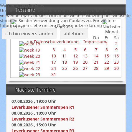
Wir benutzen Cookies
Termine
Um unsere Webseite fortlaufend verbessern zu können,
verwenden wir Cookies. Durch die weitere Nutzung der Webseite
stimmen Sie der Verwendung von Cookies zu. Für weitere
Informationen siehe unsere Datenschutzerklärung
Mai 2026
ich bin einverstanden
ablehnen
So
Mo
Di
Mi
Do
Fr
Sa
zur Datenschutzerklärung
|
Impressum
1
2
3
4
5
6
7
8
9
10
11
12
13
14
15
16
17
18
19
20
21
22
23
24
25
26
27
28
29
30
31
Nächste Termine
07.08.2026
,
19:00
Uhr
Leverkusener Sommeropen R1
08.08.2026
,
10:00
Uhr
Leverkusener Sommeropen R2
08.08.2026
,
15:00
Uhr
Leverkusener Sommeropen R3