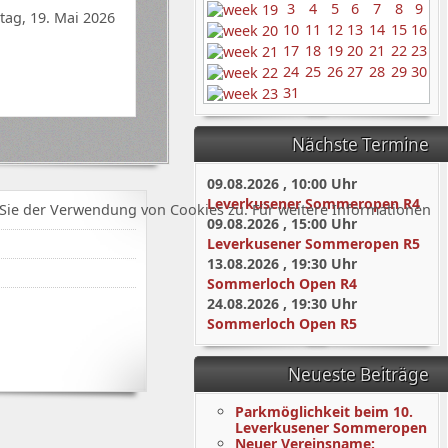
3
4
5
6
7
8
9
tag, 19. Mai 2026
10
11
12
13
14
15
16
17
18
19
20
21
22
23
24
25
26
27
28
29
30
31
Nächste Termine
09.08.2026
,
10:00
Uhr
Leverkusener Sommeropen R4
Sie der Verwendung von Cookies zu. Für weitere Informationen
09.08.2026
,
15:00
Uhr
Leverkusener Sommeropen R5
13.08.2026
,
19:30
Uhr
Sommerloch Open R4
24.08.2026
,
19:30
Uhr
Sommerloch Open R5
Neueste Beiträge
Parkmöglichkeit beim 10.
Leverkusener Sommeropen
Neuer Vereinsname: