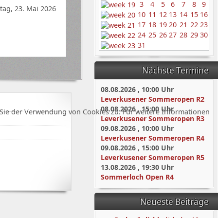
3
4
5
6
7
8
9
ag, 23. Mai 2026
10
11
12
13
14
15
16
17
18
19
20
21
22
23
24
25
26
27
28
29
30
31
Nächste Termine
08.08.2026
,
10:00
Uhr
Leverkusener Sommeropen R2
08.08.2026
,
15:00
Uhr
Sie der Verwendung von Cookies zu. Für weitere Informationen
Leverkusener Sommeropen R3
09.08.2026
,
10:00
Uhr
Leverkusener Sommeropen R4
09.08.2026
,
15:00
Uhr
Leverkusener Sommeropen R5
13.08.2026
,
19:30
Uhr
Sommerloch Open R4
Neueste Beiträge