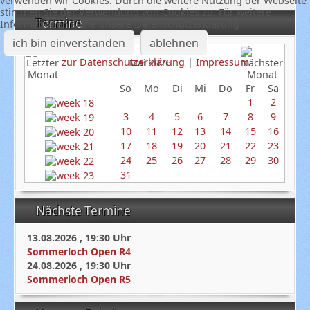
verwenden wir Cookies. Durch die weitere Nutzung der Webseite
stimmen Sie der Verwendung von Cookies zu. Für weitere
Termine
Informationen siehe unsere Datenschutzerklärung
ich bin einverstanden
ablehnen
zur Datenschutzerklärung
|
Impressum
Mai 2026
So
Mo
Di
Mi
Do
Fr
Sa
1
2
3
4
5
6
7
8
9
10
11
12
13
14
15
16
17
18
19
20
21
22
23
24
25
26
27
28
29
30
31
Nächste Termine
13.08.2026
,
19:30
Uhr
Sommerloch Open R4
24.08.2026
,
19:30
Uhr
Sommerloch Open R5