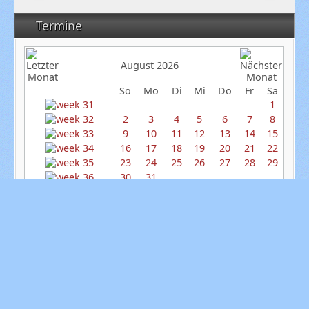
Termine
August 2026
So
Mo
Di
Mi
Do
Fr
Sa
1
2
3
4
5
6
7
8
9
10
11
12
13
14
15
16
17
18
19
20
21
22
23
24
25
26
27
28
29
30
31
Nächste Termine
09.08.2026
,
10:00
Uhr
Leverkusener Sommeropen R4
09.08.2026
,
15:00
Uhr
Leverkusener Sommeropen R5
13.08.2026
,
19:30
Uhr
Sommerloch Open R4