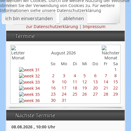
verwenden wir Cookies. Durch die weitere Nutzung der Webseite
stimmen Sie der Verwendung von Cookies zu. Für weitere
Informationen siehe unsere Datenschutzerklärung
ich bin einverstanden
ablehnen
zur Datenschutzerklärung
|
Impressum
Termine
August 2026
So
Mo
Di
Mi
Do
Fr
Sa
1
2
3
4
5
6
7
8
9
10
11
12
13
14
15
16
17
18
19
20
21
22
23
24
25
26
27
28
29
30
31
Nächste Termine
08.08.2026
,
10:00
Uhr