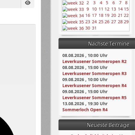
2
3
4
5
6
7
8
9
10
11
12
13
14
15
Passwort anzeigen
16
17
18
19
20
21
22
23
24
25
26
27
28
29
30
31
Nächste Termine
08.08.2026
,
10:00
Uhr
Leverkusener Sommeropen R2
08.08.2026
,
15:00
Uhr
Leverkusener Sommeropen R3
09.08.2026
,
10:00
Uhr
Leverkusener Sommeropen R4
09.08.2026
,
15:00
Uhr
Leverkusener Sommeropen R5
13.08.2026
,
19:30
Uhr
Sommerloch Open R4
Neueste Beiträge