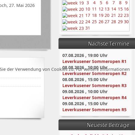
3
4
5
6
7
8
9
och, 27. Mai 2026
10
11
12
13
14
15
16
17
18
19
20
21
22
23
24
25
26
27
28
29
30
31
Nächste Termine
07.08.2026
,
19:00
Uhr
Leverkusener Sommeropen R1
08.08.2026
,
10:00
Uhr
Sie der Verwendung von Cookies zu. Für weitere Informationen
Leverkusener Sommeropen R2
08.08.2026
,
15:00
Uhr
Leverkusener Sommeropen R3
09.08.2026
,
10:00
Uhr
Leverkusener Sommeropen R4
09.08.2026
,
15:00
Uhr
Leverkusener Sommeropen R5
Neueste Beiträge