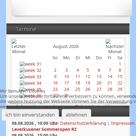
Termine
August 2026
So
Mo
Di
Mi
Do
Fr
Sa
1
2
3
4
5
6
7
8
9
10
11
12
13
14
15
16
17
18
19
20
21
22
23
24
25
26
27
28
29
Wir benutzen Cookies
30
31
Um unsere Webseite fortlaufend verbessern zu können, verwende
die weitere Nutzung der Webseite stimmen Sie der Verwendung v
weitere Informationen siehe unsere Datenschutzerklärung
Nächste Termine
ich bin einverstanden
ablehnen
zur Datenschutzerklärung
|
Impressum
08.08.2026
,
10:00
Uhr
Leverkusener Sommeropen R2
08.08.2026
,
15:00
Uhr