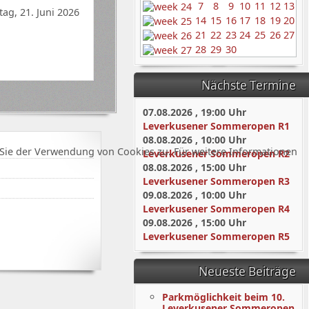
7
8
9
10
11
12
13
ag, 21. Juni 2026
14
15
16
17
18
19
20
21
22
23
24
25
26
27
28
29
30
Nächste Termine
07.08.2026
,
19:00
Uhr
Leverkusener Sommeropen R1
08.08.2026
,
10:00
Uhr
Sie der Verwendung von Cookies zu. Für weitere Informationen
Leverkusener Sommeropen R2
08.08.2026
,
15:00
Uhr
Leverkusener Sommeropen R3
09.08.2026
,
10:00
Uhr
Leverkusener Sommeropen R4
09.08.2026
,
15:00
Uhr
Leverkusener Sommeropen R5
Neueste Beiträge
Parkmöglichkeit beim 10.
Leverkusener Sommeropen