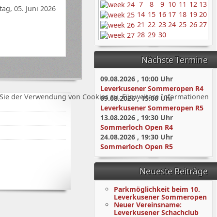
7
8
9
10
11
12
13
tag, 05. Juni 2026
14
15
16
17
18
19
20
21
22
23
24
25
26
27
28
29
30
Nächste Termine
09.08.2026
,
10:00
Uhr
Leverkusener Sommeropen R4
Sie der Verwendung von Cookies zu. Für weitere Informationen
09.08.2026
,
15:00
Uhr
Leverkusener Sommeropen R5
13.08.2026
,
19:30
Uhr
Sommerloch Open R4
24.08.2026
,
19:30
Uhr
Sommerloch Open R5
Neueste Beiträge
Parkmöglichkeit beim 10.
Leverkusener Sommeropen
Neuer Vereinsname:
Leverkusener Schachclub