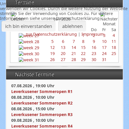
Termine
Um unsere Webseite fortlaufend verbessern zu können,
verwenden wir Cookies. Durch die weitere Nutzung der Webseite
stimmen Sie der Verwendung von Cookies zu. Für weitere
Informationen siehe unsere Datenschutzerklärung
Juli 2026
ich bin einverstanden
ablehnen
So
Mo
Di
Mi
Do
Fr
Sa
zur Datenschutzerklärung
|
Impressum
1
2
3
4
5
6
7
8
9
10
11
12
13
14
15
16
17
18
19
20
21
22
23
24
25
26
27
28
29
30
31
Nächste Termine
07.08.2026
,
19:00
Uhr
Leverkusener Sommeropen R1
08.08.2026
,
10:00
Uhr
Leverkusener Sommeropen R2
08.08.2026
,
15:00
Uhr
Leverkusener Sommeropen R3
09.08.2026
,
10:00
Uhr
Leverkusener Sommeropen R4