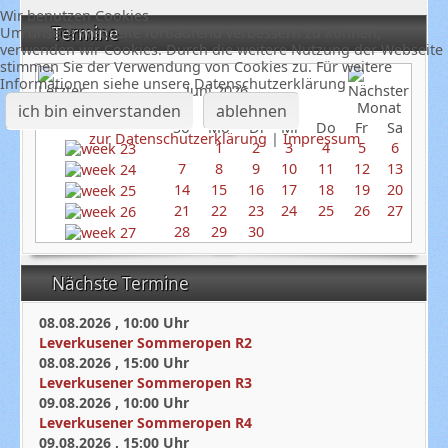
Wir benutzen Cookies
Termine
Um unsere Webseite fortlaufend verbessern zu können,
verwenden wir Cookies. Durch die weitere Nutzung der Webseite
stimmen Sie der Verwendung von Cookies zu. Für weitere
Informationen siehe unsere Datenschutzerklärung
Juni 2026
ich bin einverstanden
ablehnen
So
Mo
Di
Mi
Do
Fr
Sa
zur Datenschutzerklärung
|
Impressum
1
2
3
4
5
6
7
8
9
10
11
12
13
14
15
16
17
18
19
20
21
22
23
24
25
26
27
28
29
30
Nächste Termine
08.08.2026
,
10:00
Uhr
Leverkusener Sommeropen R2
08.08.2026
,
15:00
Uhr
Leverkusener Sommeropen R3
09.08.2026
,
10:00
Uhr
Leverkusener Sommeropen R4
09.08.2026
,
15:00
Uhr