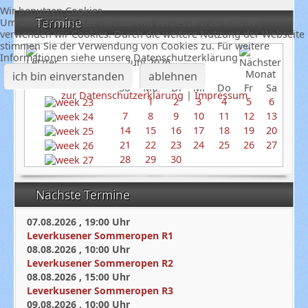
Wir benutzen Cookies
Termine
Um unsere Webseite fortlaufend verbessern zu können,
verwenden wir Cookies. Durch die weitere Nutzung der Webseite
stimmen Sie der Verwendung von Cookies zu. Für weitere
Informationen siehe unsere Datenschutzerklärung
Juni 2026
ich bin einverstanden
ablehnen
So
Mo
Di
Mi
Do
Fr
Sa
zur Datenschutzerklärung
|
Impressum
1
2
3
4
5
6
7
8
9
10
11
12
13
14
15
16
17
18
19
20
21
22
23
24
25
26
27
28
29
30
Nächste Termine
07.08.2026
,
19:00
Uhr
Leverkusener Sommeropen R1
08.08.2026
,
10:00
Uhr
Leverkusener Sommeropen R2
08.08.2026
,
15:00
Uhr
Leverkusener Sommeropen R3
09.08.2026
,
10:00
Uhr