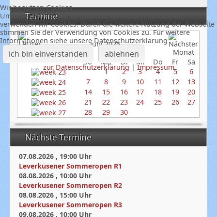
Wir benutzen Cookies
Termine
Um unsere Webseite fortlaufend verbessern zu können,
verwenden wir Cookies. Durch die weitere Nutzung der Webseite
stimmen Sie der Verwendung von Cookies zu. Für weitere
Informationen siehe unsere Datenschutzerklärung
Juni 2026
ich bin einverstanden
ablehnen
So
Mo
Di
Mi
Do
Fr
Sa
zur Datenschutzerklärung
|
Impressum
1
2
3
4
5
6
7
8
9
10
11
12
13
14
15
16
17
18
19
20
21
22
23
24
25
26
27
28
29
30
Nächste Termine
07.08.2026
,
19:00
Uhr
Leverkusener Sommeropen R1
08.08.2026
,
10:00
Uhr
Leverkusener Sommeropen R2
08.08.2026
,
15:00
Uhr
Leverkusener Sommeropen R3
09.08.2026
,
10:00
Uhr