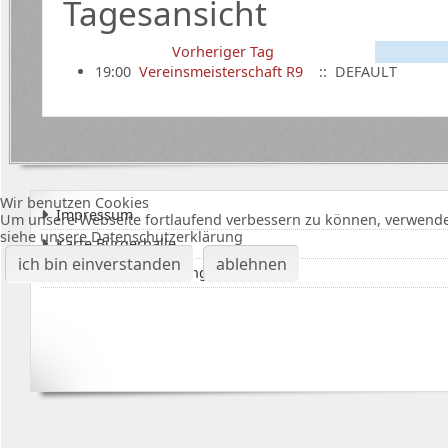
Tagesansicht
Vorheriger Tag
19:00
Vereinsmeisterschaft R9
:: DEFAULT
Wir benutzen Cookies
Impressum
Um unsere Webseite fortlaufend verbessern zu können, verwende
siehe unsere Datenschutzerklärung
Karte Bürgerhalle
ich bin einverstanden
ablehnen
Datenschutzerklärung