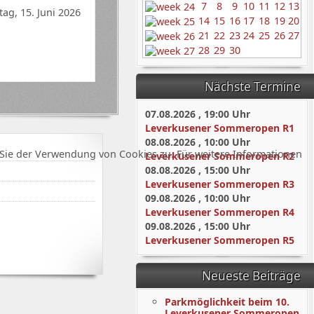
7
8
9
10
11
12
13
ag, 15. Juni 2026
14
15
16
17
18
19
20
21
22
23
24
25
26
27
28
29
30
Nächste Termine
07.08.2026
,
19:00
Uhr
Leverkusener Sommeropen R1
08.08.2026
,
10:00
Uhr
Sie der Verwendung von Cookies zu. Für weitere Informationen
Leverkusener Sommeropen R2
08.08.2026
,
15:00
Uhr
Leverkusener Sommeropen R3
09.08.2026
,
10:00
Uhr
Leverkusener Sommeropen R4
09.08.2026
,
15:00
Uhr
Leverkusener Sommeropen R5
Neueste Beiträge
Parkmöglichkeit beim 10.
Leverkusener Sommeropen