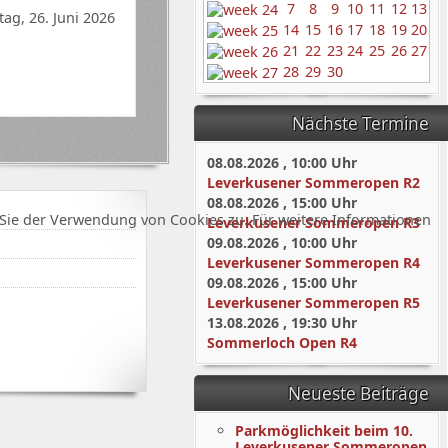
7
8
9
10
11
12
13
tag, 26. Juni 2026
14
15
16
17
18
19
20
21
22
23
24
25
26
27
28
29
30
Nächste Termine
08.08.2026
,
10:00
Uhr
Leverkusener Sommeropen R2
08.08.2026
,
15:00
Uhr
Sie der Verwendung von Cookies zu. Für weitere Informationen
Leverkusener Sommeropen R3
09.08.2026
,
10:00
Uhr
Leverkusener Sommeropen R4
09.08.2026
,
15:00
Uhr
Leverkusener Sommeropen R5
13.08.2026
,
19:30
Uhr
Sommerloch Open R4
Neueste Beiträge
Parkmöglichkeit beim 10.
Leverkusener Sommeropen