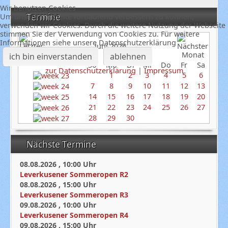
Wir benutzen Cookies
Termine
Um unsere Webseite fortlaufend verbessern zu können,
verwenden wir Cookies. Durch die weitere Nutzung der Webseite
stimmen Sie der Verwendung von Cookies zu. Für weitere
Informationen siehe unsere Datenschutzerklärung
Juni 2026
ich bin einverstanden
ablehnen
So
Mo
Di
Mi
Do
Fr
Sa
zur Datenschutzerklärung
|
Impressum
1
2
3
4
5
6
7
8
9
10
11
12
13
14
15
16
17
18
19
20
21
22
23
24
25
26
27
28
29
30
Nächste Termine
08.08.2026
,
10:00
Uhr
Leverkusener Sommeropen R2
08.08.2026
,
15:00
Uhr
Leverkusener Sommeropen R3
09.08.2026
,
10:00
Uhr
Leverkusener Sommeropen R4
09.08.2026
,
15:00
Uhr