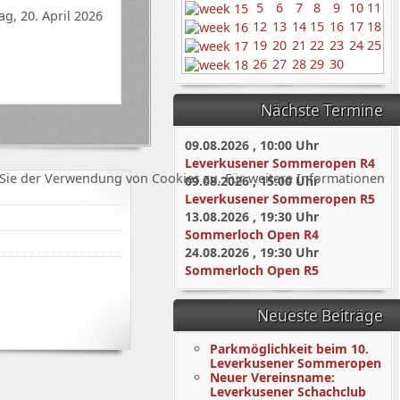
5
6
7
8
9
10
11
g, 20. April 2026
12
13
14
15
16
17
18
19
20
21
22
23
24
25
26
27
28
29
30
Nächste Termine
09.08.2026
,
10:00
Uhr
Leverkusener Sommeropen R4
Sie der Verwendung von Cookies zu. Für weitere Informationen
09.08.2026
,
15:00
Uhr
Leverkusener Sommeropen R5
13.08.2026
,
19:30
Uhr
Sommerloch Open R4
24.08.2026
,
19:30
Uhr
Sommerloch Open R5
Neueste Beiträge
Parkmöglichkeit beim 10.
Leverkusener Sommeropen
Neuer Vereinsname:
Leverkusener Schachclub