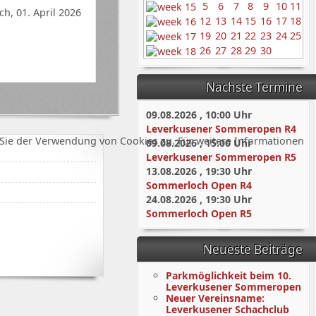
5
6
7
8
9
10
11
h, 01. April 2026
12
13
14
15
16
17
18
19
20
21
22
23
24
25
26
27
28
29
30
Nächste Termine
09.08.2026
,
10:00
Uhr
Leverkusener Sommeropen R4
Sie der Verwendung von Cookies zu. Für weitere Informationen
09.08.2026
,
15:00
Uhr
Leverkusener Sommeropen R5
13.08.2026
,
19:30
Uhr
Sommerloch Open R4
24.08.2026
,
19:30
Uhr
Sommerloch Open R5
Neueste Beiträge
Parkmöglichkeit beim 10.
Leverkusener Sommeropen
Neuer Vereinsname:
Leverkusener Schachclub