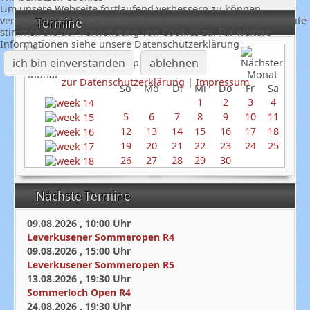
Um unsere Webseite fortlaufend verbessern zu können,
verwenden wir Cookies. Durch die weitere Nutzung der Webseite
Termine
stimmen Sie der Verwendung von Cookies zu. Für weitere
Informationen siehe unsere Datenschutzerklärung
ich bin einverstanden
ablehnen
April 2026
zur Datenschutzerklärung
|
Impressum
So
Mo
Di
Mi
Do
Fr
Sa
1
2
3
4
5
6
7
8
9
10
11
12
13
14
15
16
17
18
19
20
21
22
23
24
25
26
27
28
29
30
Nächste Termine
09.08.2026
,
10:00
Uhr
Leverkusener Sommeropen R4
09.08.2026
,
15:00
Uhr
Leverkusener Sommeropen R5
13.08.2026
,
19:30
Uhr
Sommerloch Open R4
24.08.2026
,
19:30
Uhr