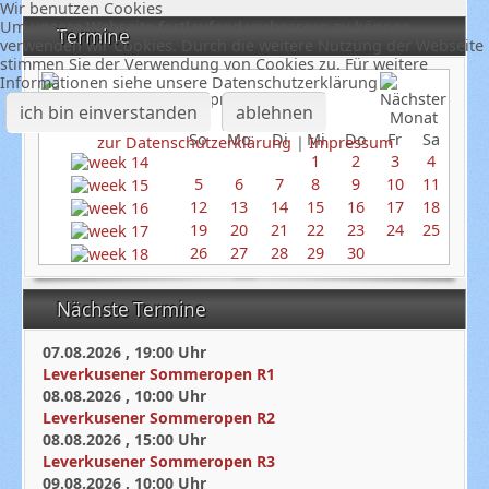
Wir benutzen Cookies
Um unsere Webseite fortlaufend verbessern zu können,
Termine
verwenden wir Cookies. Durch die weitere Nutzung der Webseite
stimmen Sie der Verwendung von Cookies zu. Für weitere
Informationen siehe unsere Datenschutzerklärung
April 2026
ich bin einverstanden
ablehnen
So
Mo
Di
Mi
Do
Fr
Sa
zur Datenschutzerklärung
|
Impressum
1
2
3
4
5
6
7
8
9
10
11
12
13
14
15
16
17
18
19
20
21
22
23
24
25
26
27
28
29
30
Nächste Termine
07.08.2026
,
19:00
Uhr
Leverkusener Sommeropen R1
08.08.2026
,
10:00
Uhr
Leverkusener Sommeropen R2
08.08.2026
,
15:00
Uhr
Leverkusener Sommeropen R3
09.08.2026
,
10:00
Uhr