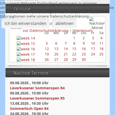
Um unsere Webseite fortlaufend verbessern zu können,
verwenden wir Cookies. Durch die weitere Nutzung der Webseite
Termine
stimmen Sie der Verwendung von Cookies zu. Für weitere
Informationen siehe unsere Datenschutzerklärung
ich bin einverstanden
ablehnen
April 2026
zur Datenschutzerklärung
|
Impressum
So
Mo
Di
Mi
Do
Fr
Sa
1
2
3
4
5
6
7
8
9
10
11
12
13
14
15
16
17
18
19
20
21
22
23
24
25
26
27
28
29
30
Nächste Termine
09.08.2026
,
10:00
Uhr
Leverkusener Sommeropen R4
09.08.2026
,
15:00
Uhr
Leverkusener Sommeropen R5
13.08.2026
,
19:30
Uhr
Sommerloch Open R4
24.08.2026
,
19:30
Uhr