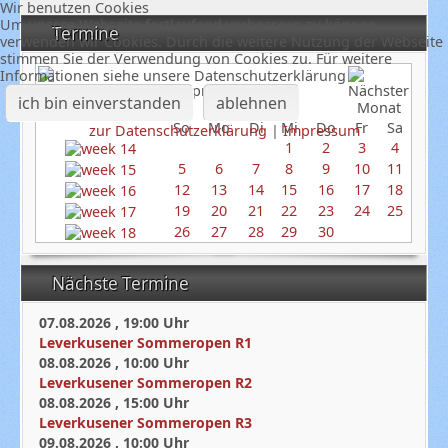
Wir benutzen Cookies
Um unsere Webseite fortlaufend verbessern zu können,
Termine
verwenden wir Cookies. Durch die weitere Nutzung der Webseite
stimmen Sie der Verwendung von Cookies zu. Für weitere
Informationen siehe unsere Datenschutzerklärung
April 2026
ich bin einverstanden
ablehnen
So
Mo
Di
Mi
Do
Fr
Sa
zur Datenschutzerklärung
|
Impressum
1
2
3
4
5
6
7
8
9
10
11
12
13
14
15
16
17
18
19
20
21
22
23
24
25
26
27
28
29
30
Nächste Termine
07.08.2026
,
19:00
Uhr
Leverkusener Sommeropen R1
08.08.2026
,
10:00
Uhr
Leverkusener Sommeropen R2
08.08.2026
,
15:00
Uhr
Leverkusener Sommeropen R3
09.08.2026
,
10:00
Uhr