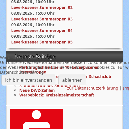
08.08.2026
,
10:00
Uhr
Leverkusener Sommeropen R2
08.08.2026
,
15:00
Uhr
Leverkusener Sommeropen R3
09.08.2026
,
10:00
Uhr
Leverkusener Sommeropen R4
09.08.2026
,
15:00
Uhr
Leverkusener Sommeropen R5
Neueste Beiträge
Wir benutzen Cookies
Um unsere Webseite fortlaufend verbessern zu können, verwende
Parkmöglichkeit beim 10. Leverkusener
der Webseite stimmen Sie der Verwendung von Cookies zu. Für we
Sommeropen
Datenschutzerklärung
Neuer Vereinsname: Leverkusener Schachclub
ich bin einverstanden
ablehnen
von 1910
3. Runde Offenes Sommerloch
zur Datenschutzerklärung
|
Im
Neue DWZ-Zahlen
Werbeblock: Kreiseinzelmeisterschaft