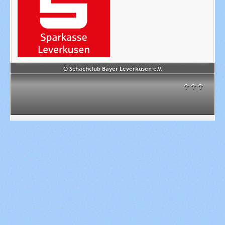
© Schachclub Bayer Leverkusen e.V.
↑↑↑