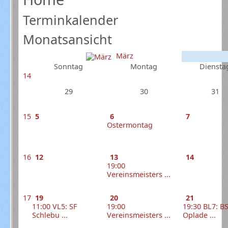
Terminkalender
Monatsansicht
März
Sonntag
Montag
Diensta
14
29
30
31
15
5
6
7
Ostermontag
16
12
13
14
19:00
Vereinsmeisters ...
17
19
20
21
11:00 VL5: SF
19:00
19:30 BL7: B
Schlebu ...
Vereinsmeisters ...
Oplade ...