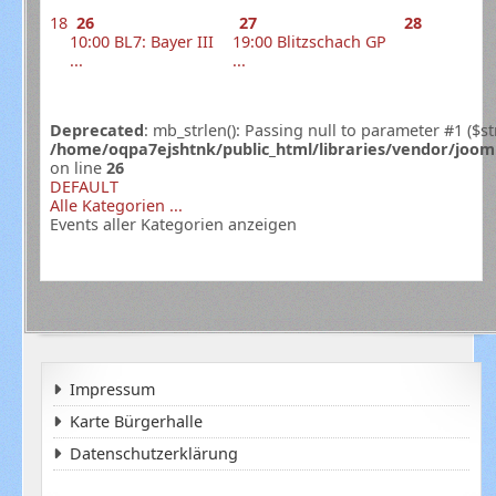
18
26
27
28
10:00 BL7: Bayer III
19:00 Blitzschach GP
...
...
Deprecated
: mb_strlen(): Passing null to parameter #1 ($st
/home/oqpa7ejshtnk/public_html/libraries/vendor/joom
on line
26
DEFAULT
Alle Kategorien ...
Events aller Kategorien anzeigen
Impressum
Karte Bürgerhalle
Datenschutzerklärung