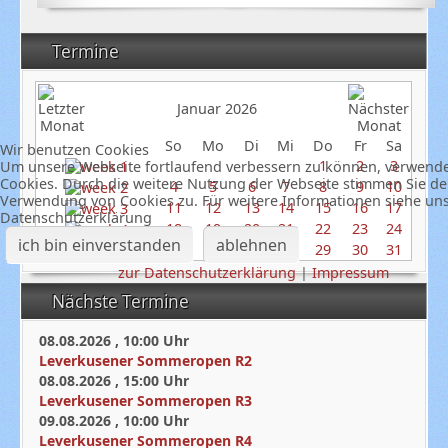
Termine
Januar 2026
So
Mo
Di
Mi
Do
Fr
Sa
Wir benutzen Cookies
1
2
3
Um unsere Webseite fortlaufend verbessern zu können, verwend
Cookies. Durch die weitere Nutzung der Webseite stimmen Sie de
4
5
6
7
8
9
10
Verwendung von Cookies zu. Für weitere Informationen siehe un
11
12
13
14
15
16
17
Datenschutzerklärung
18
19
20
21
22
23
24
ich bin einverstanden
ablehnen
25
26
27
28
29
30
31
zur Datenschutzerklärung
|
Impressum
Nächste Termine
08.08.2026
,
10:00
Uhr
Leverkusener Sommeropen R2
08.08.2026
,
15:00
Uhr
Leverkusener Sommeropen R3
09.08.2026
,
10:00
Uhr
Leverkusener Sommeropen R4