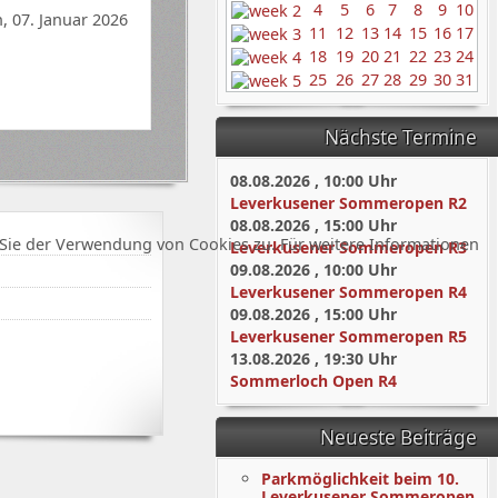
4
5
6
7
8
9
10
, 07. Januar 2026
11
12
13
14
15
16
17
18
19
20
21
22
23
24
25
26
27
28
29
30
31
Nächste Termine
08.08.2026
,
10:00
Uhr
Leverkusener Sommeropen R2
08.08.2026
,
15:00
Uhr
Sie der Verwendung von Cookies zu. Für weitere Informationen
Leverkusener Sommeropen R3
09.08.2026
,
10:00
Uhr
Leverkusener Sommeropen R4
09.08.2026
,
15:00
Uhr
Leverkusener Sommeropen R5
13.08.2026
,
19:30
Uhr
Sommerloch Open R4
Neueste Beiträge
Parkmöglichkeit beim 10.
Leverkusener Sommeropen