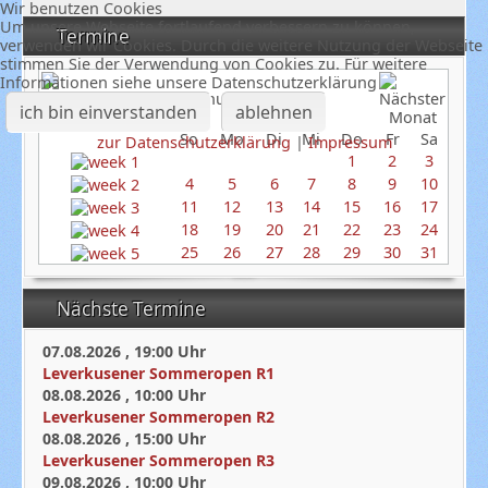
Wir benutzen Cookies
Um unsere Webseite fortlaufend verbessern zu können,
Termine
verwenden wir Cookies. Durch die weitere Nutzung der Webseite
stimmen Sie der Verwendung von Cookies zu. Für weitere
Informationen siehe unsere Datenschutzerklärung
Januar 2026
ich bin einverstanden
ablehnen
So
Mo
Di
Mi
Do
Fr
Sa
zur Datenschutzerklärung
|
Impressum
1
2
3
4
5
6
7
8
9
10
11
12
13
14
15
16
17
18
19
20
21
22
23
24
25
26
27
28
29
30
31
Nächste Termine
07.08.2026
,
19:00
Uhr
Leverkusener Sommeropen R1
08.08.2026
,
10:00
Uhr
Leverkusener Sommeropen R2
08.08.2026
,
15:00
Uhr
Leverkusener Sommeropen R3
09.08.2026
,
10:00
Uhr