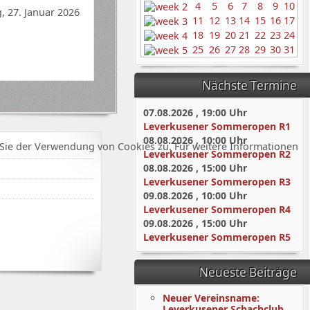
4
5
6
7
8
9
10
, 27. Januar 2026
11
12
13
14
15
16
17
18
19
20
21
22
23
24
25
26
27
28
29
30
31
Nächste Termine
07.08.2026
,
19:00
Uhr
Leverkusener Sommeropen R1
08.08.2026
,
10:00
Uhr
Sie der Verwendung von Cookies zu. Für weitere Informationen
Leverkusener Sommeropen R2
08.08.2026
,
15:00
Uhr
Leverkusener Sommeropen R3
09.08.2026
,
10:00
Uhr
Leverkusener Sommeropen R4
09.08.2026
,
15:00
Uhr
Leverkusener Sommeropen R5
Neueste Beiträge
Neuer Vereinsname:
Leverkusener Schachclub