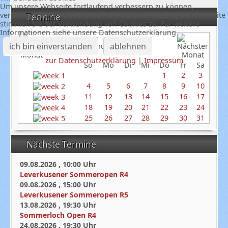
Um unsere Webseite fortlaufend verbessern zu können,
verwenden wir Cookies. Durch die weitere Nutzung der Webseite
Termine
stimmen Sie der Verwendung von Cookies zu. Für weitere
Informationen siehe unsere Datenschutzerklärung
ich bin einverstanden
ablehnen
Januar 2026
zur Datenschutzerklärung
|
Impressum
So
Mo
Di
Mi
Do
Fr
Sa
1
2
3
4
5
6
7
8
9
10
11
12
13
14
15
16
17
18
19
20
21
22
23
24
25
26
27
28
29
30
31
Nächste Termine
09.08.2026
,
10:00
Uhr
Leverkusener Sommeropen R4
09.08.2026
,
15:00
Uhr
Leverkusener Sommeropen R5
13.08.2026
,
19:30
Uhr
Sommerloch Open R4
24.08.2026
,
19:30
Uhr