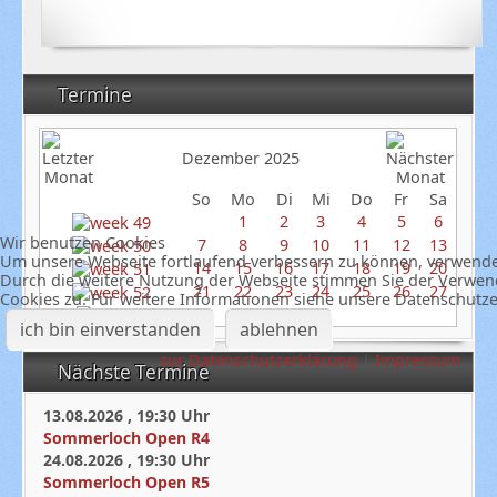
Termine
Dezember 2025
So
Mo
Di
Mi
Do
Fr
Sa
1
2
3
4
5
6
Wir benutzen Cookies
7
8
9
10
11
12
13
Um unsere Webseite fortlaufend verbessern zu können, verwende
14
15
16
17
18
19
20
Durch die weitere Nutzung der Webseite stimmen Sie der Verwe
21
22
23
24
25
26
27
Cookies zu. Für weitere Informationen siehe unsere Datenschutz
28
29
30
31
ich bin einverstanden
ablehnen
zur Datenschutzerklärung
|
Impressum
Nächste Termine
13.08.2026
,
19:30
Uhr
Sommerloch Open R4
24.08.2026
,
19:30
Uhr
Sommerloch Open R5