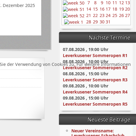
7
8
9
10
11
12
13
7. Dezember 2025
14
15
16
17
18
19
20
21
22
23
24
25
26
27
28
29
30
31
Nächste Termine
07.08.2026
,
19:00
Uhr
Leverkusener Sommeropen R1
08.08.2026
,
10:00
Uhr
Sie der Verwendung von Cookies zu. Für weitere Informationen
Leverkusener Sommeropen R2
08.08.2026
,
15:00
Uhr
Leverkusener Sommeropen R3
09.08.2026
,
10:00
Uhr
Leverkusener Sommeropen R4
09.08.2026
,
15:00
Uhr
Leverkusener Sommeropen R5
Neueste Beiträge
Neuer Vereinsname:
Leverkusener Schachclub