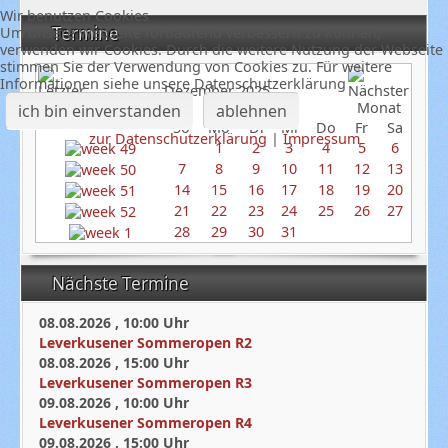
Wir benutzen Cookies
Termine
Um unsere Webseite fortlaufend verbessern zu können,
verwenden wir Cookies. Durch die weitere Nutzung der Webseite
stimmen Sie der Verwendung von Cookies zu. Für weitere
Informationen siehe unsere Datenschutzerklärung
Dezember 2025
ich bin einverstanden
ablehnen
So
Mo
Di
Mi
Do
Fr
Sa
zur Datenschutzerklärung
|
Impressum
1
2
3
4
5
6
7
8
9
10
11
12
13
14
15
16
17
18
19
20
21
22
23
24
25
26
27
28
29
30
31
Nächste Termine
08.08.2026
,
10:00
Uhr
Leverkusener Sommeropen R2
08.08.2026
,
15:00
Uhr
Leverkusener Sommeropen R3
09.08.2026
,
10:00
Uhr
Leverkusener Sommeropen R4
09.08.2026
,
15:00
Uhr