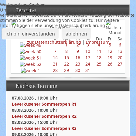
Wir benutzen Cookies
Termine
Um unsere Webseite fortlaufend verbessern zu können,
verwenden wir Cookies. Durch die weitere Nutzung der Webseite
stimmen Sie der Verwendung von Cookies zu. Für weitere
Informationen siehe unsere Datenschutzerklärung
Dezember 2025
ich bin einverstanden
ablehnen
So
Mo
Di
Mi
Do
Fr
Sa
zur Datenschutzerklärung
|
Impressum
1
2
3
4
5
6
7
8
9
10
11
12
13
14
15
16
17
18
19
20
21
22
23
24
25
26
27
28
29
30
31
Nächste Termine
07.08.2026
,
19:00
Uhr
Leverkusener Sommeropen R1
08.08.2026
,
10:00
Uhr
Leverkusener Sommeropen R2
08.08.2026
,
15:00
Uhr
Leverkusener Sommeropen R3
09.08.2026
,
10:00
Uhr