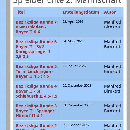
Titel
Erstellungsdatum
Autor
Bezirksliga Runde 7:
22. April 2026
Manfred
BSW Opladen -
Birnkott
Bayer II 0-6
Bezirksliga Runde 6:
04. März 2026
Manfred
Bayer II - SVG
Birnkott
Königsspringer I
2,5-3,5
Bezirksliga Runde 5:
17. Januar 2026
Manfred
Turm Leichlingen -
Birnkott
Bayer II 1,5 : 4,5
Bezirksliga Runde 4:
02. Dezember 2025
Manfred
Bayer II - SF
Birnkott
Schlebusch II 4,5-1,5
Bezirksliga Runde 3:
01. Dezember 2025
Manfred
Bayer II - Springer
Birnkott
Hitdorf II 4-2
Bezirksliga Runde 2:
09. Oktober 2025
Manfred