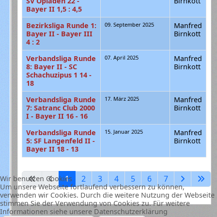
SV Opladen 22 -
Birnkott
Bayer II 1,5 : 4,5
Bezirksliga Runde 1:
09. September 2025
Manfred
Bayer II - Bayer III
Birnkott
4 : 2
Verbandsliga Runde
07. April 2025
Manfred
8: Bayer II - SC
Birnkott
Schachuzipus 1 14 -
18
Verbandsliga Runde
17. März 2025
Manfred
7: Satranc Club 2000
Birnkott
I - Bayer II 16 - 16
Verbandsliga Runde
15. Januar 2025
Manfred
5: SF Langenfeld II -
Birnkott
Bayer II 18 - 13
Beiträge
Seite 1 von 7
1
2
3
4
5
6
7
Wir benutzen Cookies
Um unsere Webseite fortlaufend verbessern zu können,
verwenden wir Cookies. Durch die weitere Nutzung der Webseite
stimmen Sie der Verwendung von Cookies zu. Für weitere
Informationen siehe unsere Datenschutzerklärung