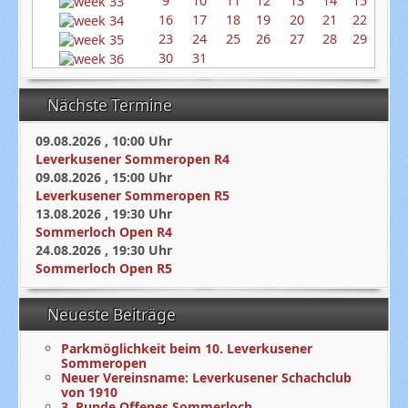
9
10
11
12
13
14
15
16
17
18
19
20
21
22
23
24
25
26
27
28
29
30
31
Nächste Termine
09.08.2026
,
10:00
Uhr
Leverkusener Sommeropen R4
09.08.2026
,
15:00
Uhr
Leverkusener Sommeropen R5
13.08.2026
,
19:30
Uhr
Sommerloch Open R4
24.08.2026
,
19:30
Uhr
Sommerloch Open R5
Neueste Beiträge
Parkmöglichkeit beim 10. Leverkusener
Sommeropen
Neuer Vereinsname: Leverkusener Schachclub
von 1910
3. Runde Offenes Sommerloch