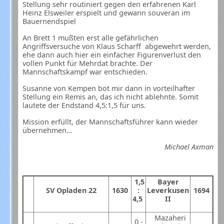
Stellung sehr routiniert gegen den erfahrenen Karl
Heinz Elsweiler erspielt und gewann souverän im
Bauernendspiel
An Brett 1 mußten erst alle gefährlichen
Angriffsversuche von Klaus Scharff abgewehrt werden,
ehe dann auch hier ein einfacher Figurenverlust den
vollen Punkt für Mehrdat brachte. Der
Mannschaftskampf war entschieden.
Susanne von Kempen bot mir dann in vorteilhafter
Stellung ein Remis an, das ich nicht ablehnte. Somit
lautete der Endstand 4,5:1,5 für uns.
Mission erfüllt, der Mannschaftsführer kann wieder
übernehmen…
Michael Axman
1,5
Bayer
SV
Opladen 22
1630
:
Leverkusen
1694
4,5
II
Mazaheri
0 -