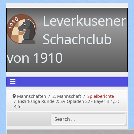
Leverkusener
Schachclub
von 1910
Mannschaften
2. Mannschaft
Spielberichte
Bezirksliga Runde 2: SV Opladen 22 - Bayer II 1,5 :
4,5