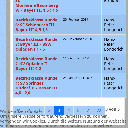
SC
Birnkott
Monheim/Baumberg
VI - Bayer III 1,5 : 4,5
Bezirksklasse Runde
26. Februar 2019
Hans-
6: SF Schlebusch III -
Peter
Bayer III 4,5:1,5
Longerich
Bezirksklasse Runde
27. November 2018
Hans-
3: Bayer III - BSW
Peter
Opladen I 1 - 5
Longerich
Bezirksklasse Runde
11. Oktober 2018
Hans-
2: SV Opladen II -
Peter
Bayer III 4:2
Longerich
Bezirksklasse Runde
24. September 2018
Hans-
1: SV Springer
Peter
Hitdorf II - Bayer III
Longerich
4,0 : 2,0
Beiträge
Seite 3 von 5
1
2
3
4
5
Wir benutzen Cookies
Um unsere Webseite fortlaufend verbessern zu können,
verwenden wir Cookies. Durch die weitere Nutzung der Webseite
stimmen Sie der Verwendung von Cookies zu. Für weitere