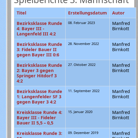
Titel
Erstellungsdatum
Autor
Bezirksklasse Runde
08. Februar 2023
Manfred
4: Bayer III -
Birnkott
Langenfeld III 4:2
Bezirksklasse Runde
28. November 2022
Manfred
3: Fideler Bauer II
Birnkott
gegen Bayer III 0:6
Bezirksklasse Runde
27. Oktober 2022
Manfred
2: Bayer 3 gegen
Birnkott
Springer Hitdorf 3
4:2
Bezirksklasse Runde
11. September 2022
Manfred
1: Langenfelder SF 3
Birnkott
gegen Bayer 3 4:2
Kreisklasse Runde 4:
15. Januar 2020
Manfred
Bayer III - Fideler
Birnkott
Bauer II 5,5 – 0,5
Kreisklasse Runde 3:
09. Dezember 2019
Manfred