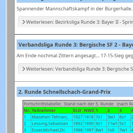
Spannender Mannschaftskampf in der Bürgerhalle.
Weiterlesen: Bezirksliga Runde 3: Bayer II - Sprin
Verbandsliga Runde 3: Bergische SF 2 - Baye
Am Ende nochmal Zittern angesagt... 17-15-Sieg geg
Weiterlesen: Verbandsliga Runde 3: Bergische SF
2. Runde Schnellschach-Grand-Prix
Fortschrittstabelle: Stand nach der 5. Runde (nach Ra
Nr.
Teilnehmer
ELO
NWZ
1
2
3
1
Mazaheri Tehrani,
1927
1818
7s1
3w1
6s1
2
Lessing,Sebastian
1892
1890
9s1
11w1
5s1
3
Esser,Michael,Dr.
1998
1997
8w1
1s0
7w1