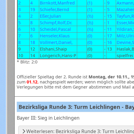
2
4
Birnkott,Manfred
(1)
-
9
Axmann,
3
19
Schiefer,Bernd
(1)
-
5
Mazaher
4
2
Eßer,Julian
(½)
-
15
Tayfun,
5
8
Schimpf,Rolf,Dr.
(½)
-
1
Esser,Mi
6
10
Scheidel,Pascal
(½)
-
11
Yildiran
7
6
Henseler,Klaus
(0)
-
17
Milz,Ulr
8
18
Vollmert,Daniel,
(0)
-
16
Devine,
9
12
Elshani,Shaip
(0)
-
13
Haslak,B
10
14
Longerich,Hans-P
(0)
-
spielfrei
* Blitz: 2:0
Offizieller Spieltag der 2. Runde ist
Montag, der 10.11., 1
zum
01.12.
nachgespielt werden; wenn möglich sollte abe
Verlegungen bitte mit dem Gegner abstimmen und Mail an
Bezirksliga Runde 3: Turm Leichlingen - Baye
Bayer III: Sieg in Leichlingen
Weiterlesen: Bezirksliga Runde 3: Turm Leichlinge