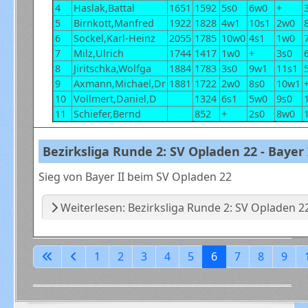
4
Haslak,Battal
1651
1592
5s0
6w0
+
5
Birnkott,Manfred
1922
1828
4w1
10s1
2w0
6
Sockel,Karl-Heinz
2055
1785
10w0
4s1
1w0
7
Milz,Ulrich
1744
1417
1w0
+
3s0
8
Jiritschka,Wolfga
1884
1783
3s0
9w1
11s1
9
Axmann,Michael,Dr
1881
1722
2w0
8s0
10w1
10
Vollmert,Daniel,D
1324
6s1
5w0
9s0
11
Schiefer,Bernd
852
+
2s0
8w0
Bezirksliga Runde 2: SV Opladen 22 - Bayer II
Sieg von Bayer II beim SV Opladen 22
Weiterlesen: Bezirksliga Runde 2: SV Opladen 22 -
1
2
3
4
5
6
7
8
9