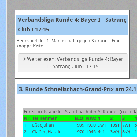
Verbandsliga Runde 4: Bayer I - Satranç
Club I 17-15
Heimspiel der 1. Mannschaft gegen Satranc – Eine
knappe Kiste
Weiterlesen: Verbandsliga Runde 4: Bayer
I - Satranç Club I 17-15
3. Runde Schnellschach-Grand-Prix am 24.1
Fortschrittstabelle: Stand nach der 5. Runde (nach Ra
Nr.
Teilnehmer
ELO
NWZ
1
2
3
4
1
Eßer,Julian
1939
1990
9w1
10s1
7w1
5
2
Claßen,Harald
1970
1946
4s1
3w½
8s½