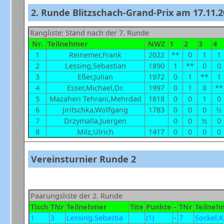
2. Runde Blitzschach-Grand-Prix am 17.11.2
Rangliste: Stand nach der 7. Runde
Nr.
Teilnehmer
NWZ
1
2
3
4
1
Reinemer,Frank
2022
**
0
1
1
2
Lessing,Sebastian
1890
1
**
0
0
3
Eßer,Julian
1972
0
1
**
1
4
Esser,Michael,Dr.
1997
0
1
0
*
5
Mazaheri Tehrani,Mehrdad
1818
0
0
1
0
6
Jiritschka,Wolfgang
1783
0
0
0
½
7
Drzymalla,Juergen
0
0
½
0
8
Milz,Ulrich
1417
0
0
0
0
Vereinsturnier Runde 2
Paarungsliste der 2. Runde
Tisch
TNr
Teilnehmer
Tite
Punkte
-
TNr
Teilneh
1
3
Lessing,Sebastia
(1)
-
7
Sockel,K