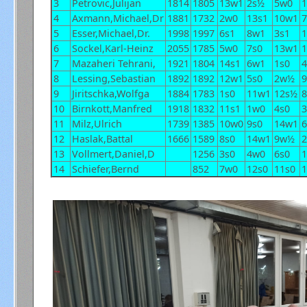
3
Petrovic,Julijan
1814
1805
13w1
2s½
5w0
1
4
Axmann,Michael,Dr
1881
1732
2w0
13s1
10w1
5
Esser,Michael,Dr.
1998
1997
6s1
8w1
3s1
6
Sockel,Karl-Heinz
2055
1785
5w0
7s0
13w1
1
7
Mazaheri Tehrani,
1921
1804
14s1
6w1
1s0
8
Lessing,Sebastian
1892
1892
12w1
5s0
2w½
9
9
Jiritschka,Wolfga
1884
1783
1s0
11w1
12s½
10
Birnkott,Manfred
1918
1832
11s1
1w0
4s0
11
Milz,Ulrich
1739
1385
10w0
9s0
14w1
12
Haslak,Battal
1666
1589
8s0
14w1
9w½
2
13
Vollmert,Daniel,D
1256
3s0
4w0
6s0
1
14
Schiefer,Bernd
852
7w0
12s0
11s0