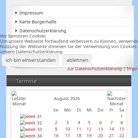
Impressum
Karte Bürgerhalle
Datenschutzerklärung
Wir benutzen Cookies
Um unsere Webseite fortlaufend verbessern zu können, verwenden
Nutzung der Webseite stimmen Sie der Verwendung von Cookies z
unsere Datenschutzerklärung
ich bin einverstanden
ablehnen
zur Datenschutzerklärung
|
Impr
Termine
August 2026
So
Mo
Di
Mi
Do
Fr
Sa
1
2
3
4
5
6
7
8
9
10
11
12
13
14
15
16
17
18
19
20
21
22