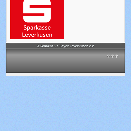
© Schachclub Bayer Leverkusen e.V.
↑↑↑