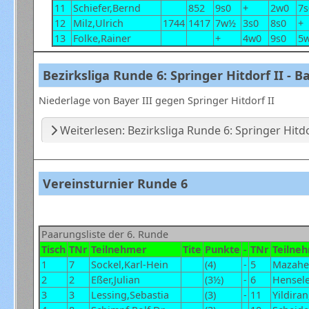
11
Schiefer,Bernd
852
9s0
+
2w0
7s
12
Milz,Ulrich
1744
1417
7w½
3s0
8s0
+
13
Folke,Rainer
+
4w0
9s0
5
Bezirksliga Runde 6: Springer Hitdorf II - Bay
Niederlage von Bayer III gegen Springer Hitdorf II
Weiterlesen: Bezirksliga Runde 6: Springer Hitdorf 
Vereinsturnier Runde 6
Paarungsliste der 6. Runde
Tisch
TNr
Teilnehmer
Tite
Punkte
-
TNr
Teilne
1
7
Sockel,Karl-Hein
(4)
-
5
Mazaher
2
2
Eßer,Julian
(3½)
-
6
Hensele
3
3
Lessing,Sebastia
(3)
-
11
Yildira