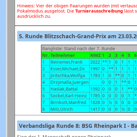
Hinweis: Vier der obigen Paarungen wurden (mit vertausc
Pokalmodus ausgelost. Die
Turnierausschreibung
lässt 
ausdrücklich zu.
5. Runde Blitzschach-Grand-Prix am 23.03.
Rangliste: Stand nach der 7. Runde
Nr.
Teilnehmer
NWZ
1
2
3
4
5
6
1
Reinemer,Frank
2022
**
1
0
1
1
1
2
Esser,Michael,Dr.
1997
0
**
1
1
1
1
3
Jiritschka,Wolfga
1783
1
0
**
0
1
1
4
Drzymalla,Juergen
0
0
1
**
0
1
5
Haslak,Battal
1592
0
0
0
1
**
0
6
Sockel,Karl-Heinz
1785
0
0
0
0
1
*
7
Birnkott,Manfred
1828
0
½
0
0
0
0
8
Milz,Ulrich
1417
0
0
0
½
0
0
Verbandsliga Runde 8: BSG Rheinpark I - Bay