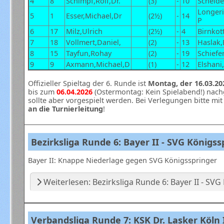
4
8
Schimpf,Rolf,Dr.
(3)
-
10
Scheide
Longeri
5
1
Esser,Michael,Dr
(2½)
-
14
P
6
17
Milz,Ulrich
(2½)
-
4
Birnkot
7
18
Vollmert,Daniel,
(2)
-
13
Haslak,
8
15
Tayfun,Rohay
(2)
-
19
Schiefe
9
9
Axmann,Michael,D
(1)
-
12
Elshani
Offizieller Spieltag der 6. Runde ist
Montag, der 16.03.202
bis zum
06.04.2026
(Ostermontag: Kein Spielabend!) nach
sollte aber vorgespielt werden. Bei Verlegungen bitte 
an die Turnierleitung
!
Bezirksliga Runde 6: Bayer II - SVG Königssp
Bayer II: Knappe Niederlage gegen SVG Königsspringer
Weiterlesen: Bezirksliga Runde 6: Bayer II - SVG 
Verbandsliga Runde 7: KSK Dr. Lasker Köln II