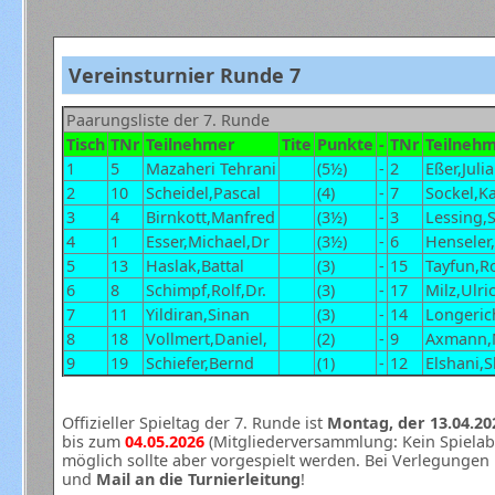
Vereinsturnier Runde 7
Paarungsliste der 7. Runde
Tisch
TNr
Teilnehmer
Tite
Punkte
-
TNr
Teilneh
1
5
Mazaheri Tehrani
(5½)
-
2
Eßer,Juli
2
10
Scheidel,Pascal
(4)
-
7
Sockel,Ka
3
4
Birnkott,Manfred
(3½)
-
3
Lessing,
4
1
Esser,Michael,Dr
(3½)
-
6
Henseler
5
13
Haslak,Battal
(3)
-
15
Tayfun,R
6
8
Schimpf,Rolf,Dr.
(3)
-
17
Milz,Ulri
7
11
Yildiran,Sinan
(3)
-
14
Longeric
8
18
Vollmert,Daniel,
(2)
-
9
Axmann,
9
19
Schiefer,Bernd
(1)
-
12
Elshani,S
Offizieller Spieltag der 7. Runde ist
Montag, der 13.04.202
bis zum
04.05.2026
(Mitgliederversammlung: Kein Spielab
möglich sollte aber vorgespielt werden. Bei Verlegunge
und
Mail an die Turnierleitung
!