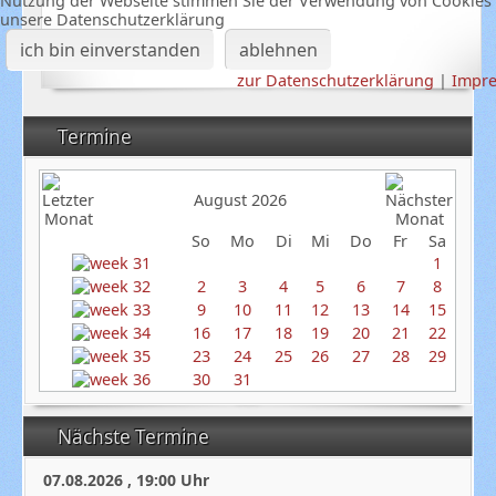
Nutzung der Webseite stimmen Sie der Verwendung von Cookies z
unsere Datenschutzerklärung
ich bin einverstanden
ablehnen
zur Datenschutzerklärung
|
Impr
Termine
August 2026
So
Mo
Di
Mi
Do
Fr
Sa
1
2
3
4
5
6
7
8
9
10
11
12
13
14
15
16
17
18
19
20
21
22
23
24
25
26
27
28
29
30
31
Nächste Termine
07.08.2026
,
19:00
Uhr