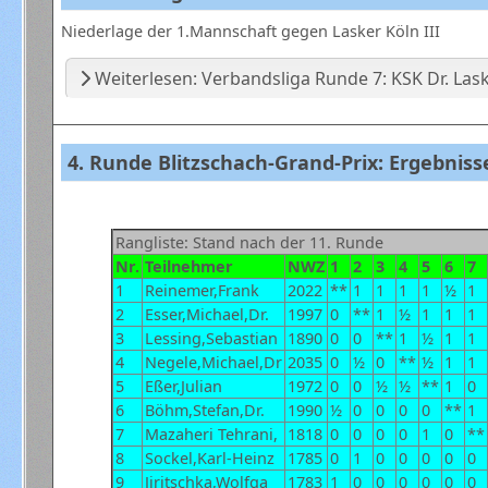
Niederlage der 1.Mannschaft gegen Lasker Köln III
Weiterlesen: Verbandsliga Runde 7: KSK Dr. Lasker
4. Runde Blitzschach-Grand-Prix: Ergebniss
Rangliste: Stand nach der 11. Runde
Nr.
Teilnehmer
NWZ
1
2
3
4
5
6
7
1
Reinemer,Frank
2022
**
1
1
1
1
½
1
2
Esser,Michael,Dr.
1997
0
**
1
½
1
1
1
3
Lessing,Sebastian
1890
0
0
**
1
½
1
1
4
Negele,Michael,Dr
2035
0
½
0
**
½
1
1
5
Eßer,Julian
1972
0
0
½
½
**
1
0
6
Böhm,Stefan,Dr.
1990
½
0
0
0
0
**
1
7
Mazaheri Tehrani,
1818
0
0
0
0
1
0
**
8
Sockel,Karl-Heinz
1785
0
1
0
0
0
0
0
9
Jiritschka,Wolfga
1783
1
0
0
0
0
0
0