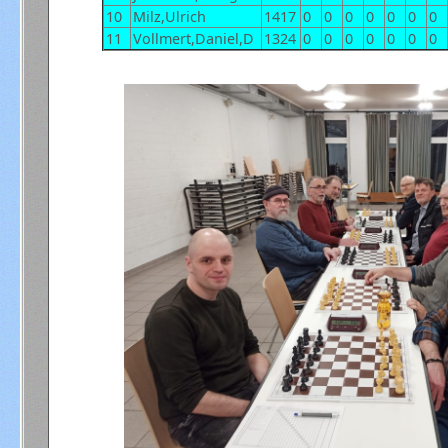
10
Milz,Ulrich
1417
0
0
0
0
0
0
0
11
Vollmert,Daniel,D
1324
0
0
0
0
0
0
0