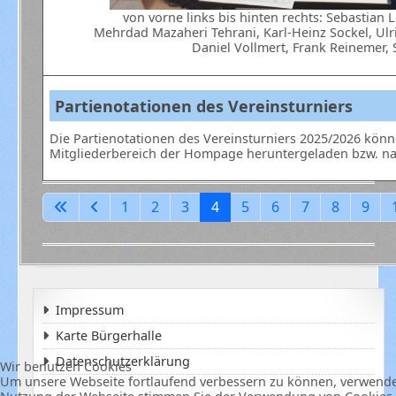
von vorne links bis hinten rechts: Sebastian 
Mehrdad Mazaheri Tehrani, Karl-Heinz Sockel, Ulri
Daniel Vollmert, Frank Reinemer,
Partienotationen des Vereinsturniers
Die Partienotationen des Vereinsturniers 2025/2026 könne
Mitgliederbereich der Hompage heruntergeladen bzw. na
1
2
3
4
5
6
7
8
9
Impressum
Karte Bürgerhalle
Datenschutzerklärung
Wir benutzen Cookies
Um unsere Webseite fortlaufend verbessern zu können, verwenden