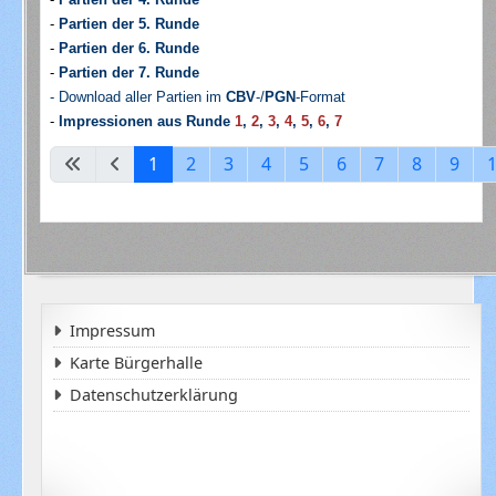
-
Partien der 5. Runde
-
Partien der 6. Runde
-
Partien der 7. Runde
- Download aller Partien im
CBV
-/
PGN
-Format
-
Impressionen aus Runde
1
,
2
,
3
,
4
,
5
,
6
,
7
1
2
3
4
5
6
7
8
9
Impressum
Karte Bürgerhalle
Datenschutzerklärung