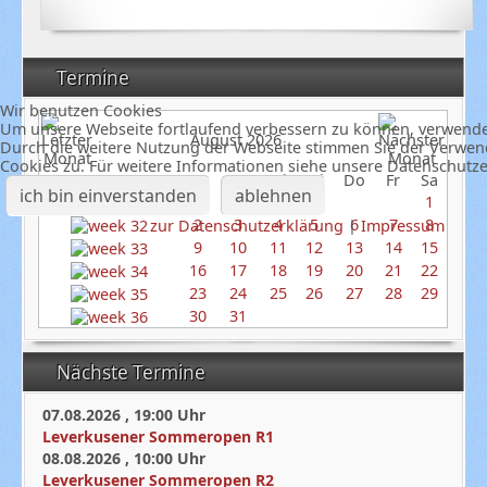
Termine
Wir benutzen Cookies
Um unsere Webseite fortlaufend verbessern zu können, verwende
August 2026
Durch die weitere Nutzung der Webseite stimmen Sie der Verwe
Cookies zu. Für weitere Informationen siehe unsere Datenschutz
So
Mo
Di
Mi
Do
Fr
Sa
ich bin einverstanden
ablehnen
1
2
3
4
5
6
7
8
zur Datenschutzerklärung
|
Impressum
9
10
11
12
13
14
15
16
17
18
19
20
21
22
23
24
25
26
27
28
29
30
31
Nächste Termine
07.08.2026
,
19:00
Uhr
Leverkusener Sommeropen R1
08.08.2026
,
10:00
Uhr
Leverkusener Sommeropen R2