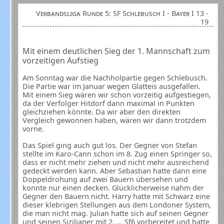
Verbandsliga Runde 5: SF Schlebusch I - Bayer I 13 -
19
Mit einem deutlichen Sieg der 1. Mannschaft zum
vorzeitigen Aufstieg
Am Sonntag war die Nachholpartie gegen Schlebusch.
Die Partie war im Januar wegen Glatteis ausgefallen.
Mit einem Sieg wären wir schon vorzeitig aufgestiegen,
da der Verfolger Hitdorf dann maximal in Punkten
gleichziehen könnte. Da wir aber den direkten
Vergleich gewonnen haben, wären wir dann trotzdem
vorne.
Das Spiel ging auch gut los. Der Gegner von Stefan
stellte im Karo-Cann schon im 8. Zug einen Springer so,
dass er nicht mehr ziehen und nicht mehr ausreichend
gedeckt werden kann. Aber Sebastian hatte dann eine
Doppeldrohung auf zwei Bauern übersehen und
konnte nur einen decken. Glücklicherweise nahm der
Gegner den Bauern nicht. Harry hatte mit Schwarz eine
dieser klebrigen Stellungen aus dem Londoner System,
die man nicht mag. Julian hatte sich auf seinen Gegner
und seinen Sizilianer mit 2. ... Sf6 vorbereitet und hatte