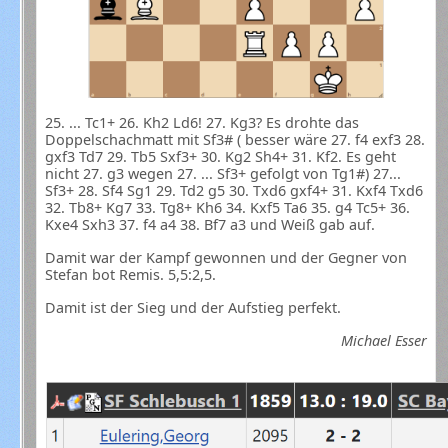
25. ... Tc1+ 26. Kh2 Ld6! 27. Kg3? Es drohte das
Doppelschachmatt mit Sf3# ( besser wäre 27. f4 exf3 28.
gxf3 Td7 29. Tb5 Sxf3+ 30. Kg2 Sh4+ 31. Kf2. Es geht
nicht 27. g3 wegen 27. ... Sf3+ gefolgt von Tg1#) 27...
Sf3+ 28. Sf4 Sg1 29. Td2 g5 30. Txd6 gxf4+ 31. Kxf4 Txd6
32. Tb8+ Kg7 33. Tg8+ Kh6 34. Kxf5 Ta6 35. g4 Tc5+ 36.
Kxe4 Sxh3 37. f4 a4 38. Bf7 a3 und Weiß gab auf.
Damit war der Kampf gewonnen und der Gegner von
Stefan bot Remis. 5,5:2,5.
Damit ist der Sieg und der Aufstieg perfekt.
Michael Esser