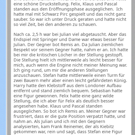
eine schöne Druckstellung. Felix, Klaus und Pascal
standen aus den Eröffnungsphase ausgeglichen. Ich
hatte mal mit Schwarz Pirc gespielt und das nicht ganz
sauber. So war ich unter Druck geraten und hatte nicht
so viel Zeit, bei den anderen zu schauen.
Nach ca. 2,5 h war bei Julian viel abgetauscht. Aber das
Endspiel mit Springer und Dame war etwas besser für
Julian. Der Gegner bot Remis an. Da Julian ziemlichen
Respekt vor seinem Gegner hatte, nahm er an. Ich hatte
bei mir die kritischen Löcher in der Stellung gestopft.
Die Stellung hielt ich mittlerweile als leicht besser für
mich, auch wenn die Engine nicht meiner Meinung war.
Ich ging rund, um mir die anderen Stellungen
anzuschauen. Stefan hatte mittlerweile einen Turm für
zwei Bauern mehr aber einen leicht gefährdeten König.
Harry hatte den Klebstoff aus dem Londoner Aufbau
entfernt und stand ziemlich bequem. Sebastian hatte
eine Figur gewonnen. Felix hatte eine ganz wilde
Stellung, die ich aber für Felix als deutlich besser
angesehen habe. Klaus und Pascal standen
ausgeglichen. So bot ich Remis an. Meiner Gegner war
frustriert, dass er die gute Position verpatzt hatte, und
nahm an. Als Julian und ich mit den Gegnern
analysierten, kam Frank Reinemer, der als Kiebitz
gekommen war, rein und sagt, dass Stefan eine Figur