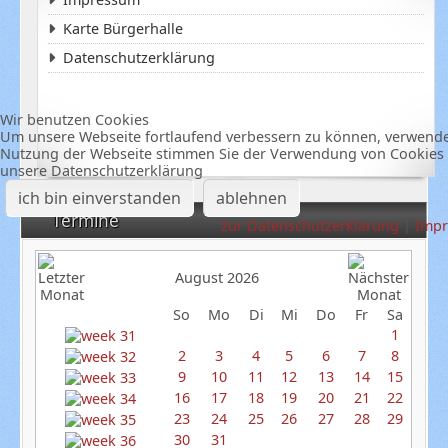
Karte Bürgerhalle
Datenschutzerklärung
Wir benutzen Cookies
Um unsere Webseite fortlaufend verbessern zu können, verwenden
Nutzung der Webseite stimmen Sie der Verwendung von Cookies z
unsere Datenschutzerklärung
ich bin einverstanden
ablehnen
Termine
zur Datenschutzerklärung
|
Imp
August 2026
So
Mo
Di
Mi
Do
Fr
Sa
1
2
3
4
5
6
7
8
9
10
11
12
13
14
15
16
17
18
19
20
21
22
23
24
25
26
27
28
29
30
31