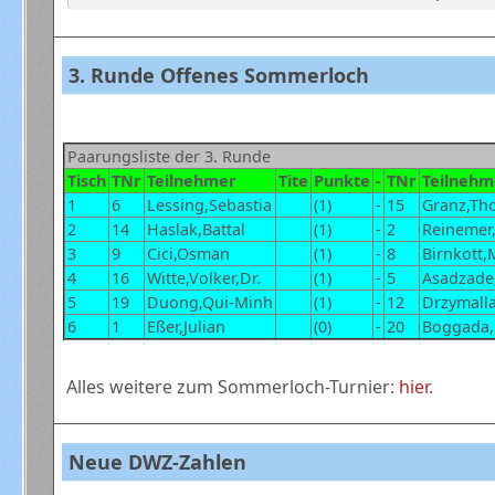
3. Runde Offenes Sommerloch
Paarungsliste der 3. Runde
Tisch
TNr
Teilnehmer
Tite
Punkte
-
TNr
Teilnehm
1
6
Lessing,Sebastia
(1)
-
15
Granz,Th
2
14
Haslak,Battal
(1)
-
2
Reinemer
3
9
Cici,Osman
(1)
-
8
Birnkott,
4
16
Witte,Volker,Dr.
(1)
-
5
Asadzad
5
19
Duong,Qui-Minh
(1)
-
12
Drzymalla
6
1
Eßer,Julian
(0)
-
20
Boggada,
Alles weitere zum Sommerloch-Turnier:
hier
.
Neue DWZ-Zahlen