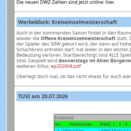
Die neuen DWZ-Zahlen sind jetzt online:
hier
.
Werbeblock: Kreiseinzelmeisterschaft
Auch in der kommenden Saison findet in den Räum
wieder die
Offene Kreiseinzelmeisterschaft
statt. 
der Spieler des SRW gekürt wird, der dann auf höh
Schachkreis antreten darf, hat leider in den letzte
Bedeutung verloren. Startberechtigt sind ALLE Spiel
sind.
Gespielt wird
donnerstags im Alten Bürgerm
weiteren Infos:
ep202604.pdf
Überlegt doch mal, ob das nicht etwas für euch wär
TUSI am 20.07.2026
Endstand
Nr.
Teilnehmer
NWZ
1
2
3
1
Eßer,Julian
2006
**
01
11