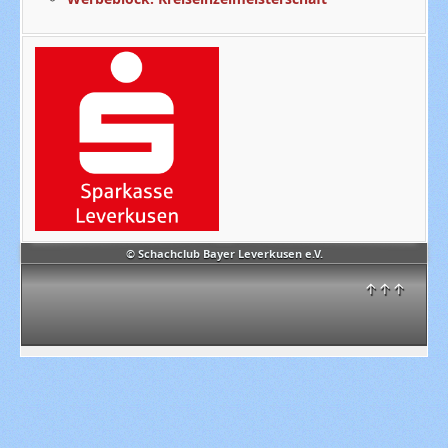
© Schachclub Bayer Leverkusen e.V.
↑↑↑