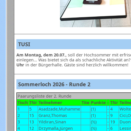
TUSI
Am Montag, dem 20.07.
, soll der Hochsommer mit erfri
einlegen... Was bietet sich da als schachliche Aktivität an?
Uhr
in der Bürgerhalle. Gäste sind herzlich willkommen!
Sommerloch 2026 - Runde 2
Paarungsliste der 2. Runde
Tisch
TNr
Teilnehmer
Tite
Punkte
-
TNr
Teil
1
5
Asadzade,Muhamme
(1)
-
4
Wolte
2
15
Granz,Thomas
(1)
-
9
Cici,
3
13
Yildiran,Sinan
(½)
-
19
Duon
4
12
Drzymalla,Jürgen
(½)
-
6
Lessi