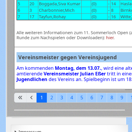
5
20
Boggada,Siva Kumar
(0)
-
14
Hasla
6
3
Charbonnier,Mich
(0)
-
8
Birnk
7
17
Tayfun,Rohay
(0)
-
16
Witte,
Alle weiteren Informationen zum 11. Sommerloch Open (a
Runde zum Nachspielen oder Downloaden):
hier
.
Vereinsmeister gegen Vereinsjugend
Am kommenden
Montag, dem 13.07.
, wird eine al
amtierende
Vereinsmeister Julian Eßer
tritt in ei
Jugendlichen
des Vereins an. Spielbeginn ist um 18
1
2
3
4
5
6
7
8
9
Impressum