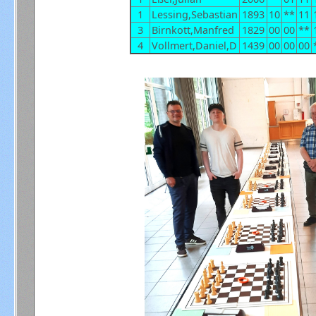
1
Lessing,Sebastian
1893
10
**
11
3
Birnkott,Manfred
1829
00
00
**
4
Vollmert,Daniel,D
1439
00
00
00