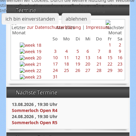
verwenden wir Cookies. Durch die weitere Nutzung der Webseite
stimmen Sie der Verwendung von Cookies zu. Für weitere
Termine
Informationen siehe unsere Datenschutzerklärung
ich bin einverstanden
ablehnen
zur Datenschutzerklärung
|
Impressum
Mai 2026
So
Mo
Di
Mi
Do
Fr
Sa
1
2
3
4
5
6
7
8
9
10
11
12
13
14
15
16
17
18
19
20
21
22
23
24
25
26
27
28
29
30
31
Nächste Termine
13.08.2026
,
19:30
Uhr
Sommerloch Open R4
24.08.2026
,
19:30
Uhr
Sommerloch Open R5