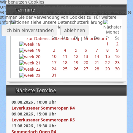
Wir benutzen Cookies
Um unsere Webseite fortlaufend verbessern zu können,
Termine
verwenden wir Cookies. Durch die weitere Nutzung der Webseite
stimmen Sie der Verwendung von Cookies zu. Für weitere
Informationen siehe unsere Datenschutzerklärung
Mai 2026
ich bin einverstanden
ablehnen
So
Mo
Di
Mi
Do
Fr
Sa
zur Datenschutzerklärung
|
Impressum
1
2
3
4
5
6
7
8
9
10
11
12
13
14
15
16
17
18
19
20
21
22
23
24
25
26
27
28
29
30
31
Nächste Termine
09.08.2026
,
10:00
Uhr
Leverkusener Sommeropen R4
09.08.2026
,
15:00
Uhr
Leverkusener Sommeropen R5
13.08.2026
,
19:30
Uhr
Sommerloch Open R4